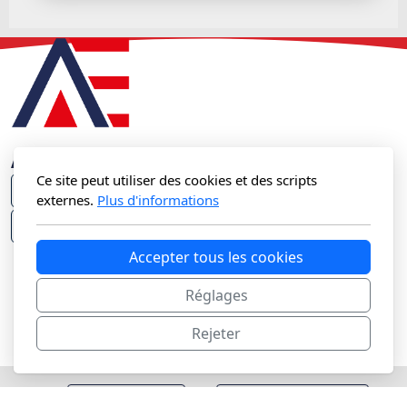
Aqua'Energie Sàrl
Ce site peut utiliser des cookies et des scripts
Rue du Jura 7 - 1023 Crissier
externes.
Plus d'informations
+41 21 566 14 16
info@aqua-energie.ch
Aqua'Energie Sàrl
Accepter tous les cookies
Sanitaire & Chauffage
Réglages
Installation | Rénovation | Transformation |
Maintenance
Rejeter
/
/
Mentions Légales
Protection des données